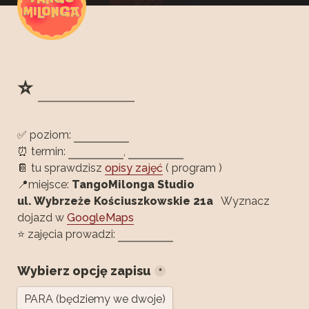
⭐ 
✅ poziom: 
⏰ termin:
, 
📔 tu sprawdzisz 
opisy zajęć
 ( program )

📍miejsce: 
TangoMilonga Studio
ul. Wybrzeże Kościuszkowskie 21a
   Wyznacz 
dojazd w 
GoogleMaps
⭐ zajęcia prowadzi: 
Wybierz opcję zapisu
*
PARA (będziemy we dwoje)